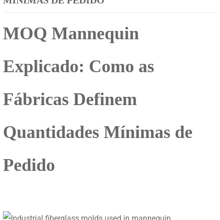
MÍNIMAS DE PEDIDO
g
o
MOQ Mannequin
s
p
Explicado: Como as
o
p
Fábricas Definem
u
l
Quantidades Mínimas de
a
r
e
Pedido
s