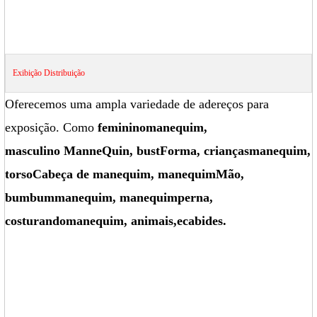
Exibição
Distribuição
Oferecemos uma ampla variedade de adereços para
exposição. Como
feminino
manequim
,
masculino
Manne
Quin
, bust
Forma
, crianças
manequim
,
torso
Cabeça de manequim
, manequim
Mão
,
bumbum
manequim
, manequim
perna
,
costurando
manequim
, animais
,
e
cabides.