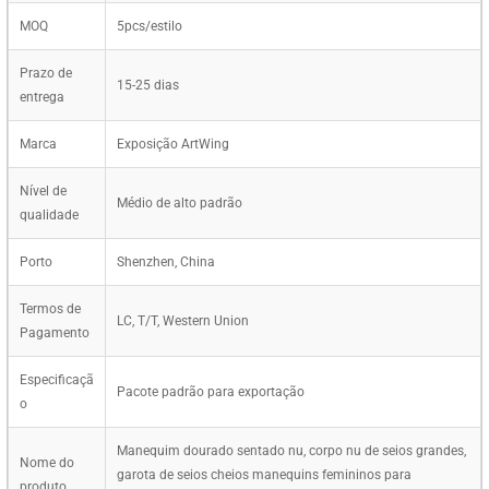
MOQ
5pcs/estilo
Prazo de
15-25 dias
entrega
Marca
Exposição ArtWing
Nível de
Médio de alto padrão
qualidade
Porto
Shenzhen, China
Termos de
LC, T/T, Western Union
Pagamento
Especificaçã
Pacote padrão para exportação
o
Manequim dourado sentado nu, corpo nu de seios grandes,
Nome do
garota de seios cheios manequins femininos para
produto