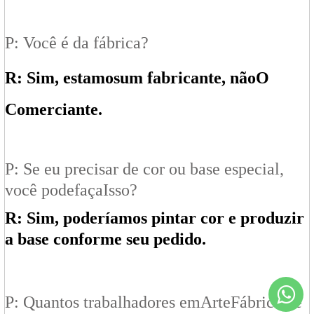
P: Você é da fábrica?
R: Sim, estamos
um fabricante
, não
O
Comerciante
.
P: Se eu precisar de cor ou base especial,
você pode
faça
Isso?
R: Sim, poderíamos pintar cor e produzir
a base conforme seu pedido.
P: Quantos trabalhadores em
Arte
Fábrica de