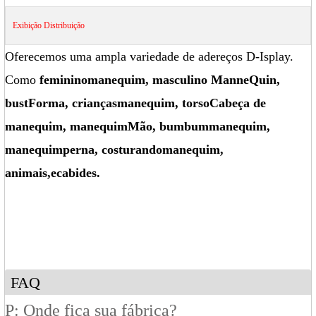
Exibição
Distribuição
Oferecemos uma ampla variedade de adereços D-Isplay.
Como
feminino
manequim
, masculino
Manne
Quin
,
bust
Forma
, crianças
manequim
, torso
Cabeça de
manequim
, manequim
Mão
, bumbum
manequim
,
manequim
perna
, costurando
manequim
,
animais
,
e
cabides.
FAQ
P: Onde fica sua fábrica?