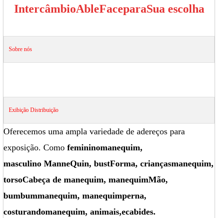
Intercâmbio
Able
Face
para
Sua escolha
Sobre nós
Exibição
Distribuição
Oferecemos uma ampla variedade de adereços para
exposição. Como
feminino
manequim
,
masculino
Manne
Quin
, bust
Forma
, crianças
manequim
,
torso
Cabeça de manequim
, manequim
Mão
,
bumbum
manequim
, manequim
perna
,
costurando
manequim
, animais
,
e
cabides.