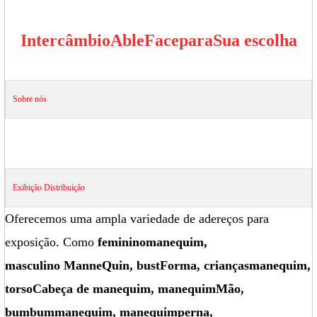
Intercâmbio
Able
Face
para
Sua escolha
Sobre nós
Exibição
Distribuição
Oferecemos uma ampla variedade de adereços para
exposição. Como
feminino
manequim
,
masculino
Manne
Quin
, bust
Forma
, crianças
manequim
,
torso
Cabeça de manequim
, manequim
Mão
,
bumbum
manequim
, manequim
perna
,