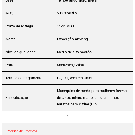
Base
Temperando vidro, metal
MOQ
5 PCs/estilo
Prazo de entrega
15-25 dias
Marca
Exposição ArtWing
Nível de qualidade
Médio de alto padrão
Porto
Shenzhen, China
Termos de Pagamento
LC, T/T, Western Union
Manequins de moda para mulheres foscos
Especificação
de corpo inteiro manequins femininos
baratos para vitrine (PR)
\
Processo de Produção