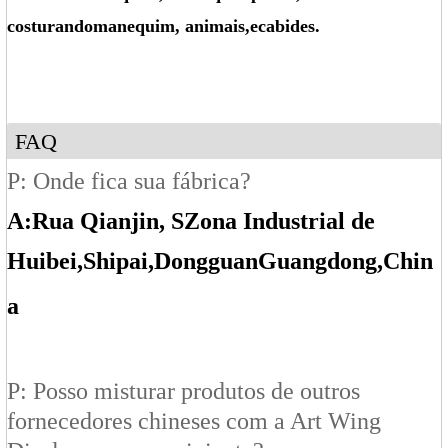
costurando
manequim
, animais
,
e
cabides.
FAQ
P: Onde fica sua fábrica?
A:
Rua Qianjin, S
Zona Industrial de
Huibei
,Shipai
,Dongguan
Guangdong
,Chin
a
P: Posso misturar produtos de outros
fornecedores chineses com a Art Wing