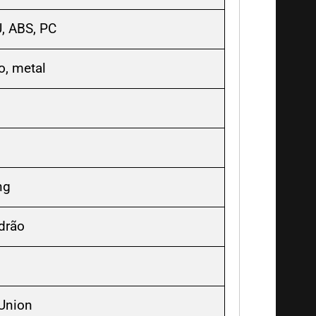
U, ABS, PC
o, metal
ng
drão
 Union