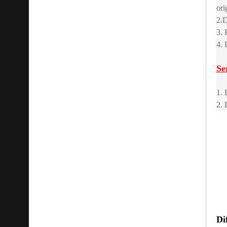
ori
2.D
3. 
4. 
Se
1. 
2. 
Di