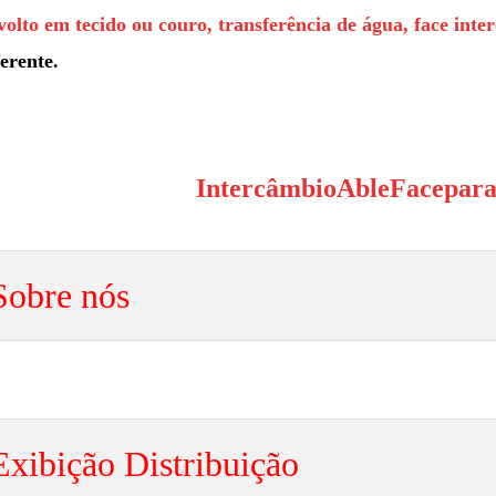
volto em tecido ou couro, transferência de água, face inte
ferente.
Intercâmbio
Able
Face
par
Sobre nós
Exibição
Distribuição