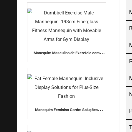
moda)
M
Manequim Masculino de Exercício com
Halteres: Manequim de Fitness de Fibra de
P
Vidro de 193cm com Braços Móveis para
Exibição na Academia
N
Manequim Feminino Gordo: Soluções
P
Inclusivas para Exibição para Moda Plus Size
T