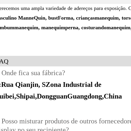
erecemos uma ampla variedade de adereços para exposição.
sculino
Manne
Quin
, bust
Forma
, crianças
manequim
, tors
umbum
manequim
, manequim
perna
, costurando
manequim
FAQ
 Onde fica sua fábrica?
:
Rua Qianjin, S
Zona Industrial de
uibei
,Shipai
,Dongguan
Guangdong
,China
 Posso misturar produtos de outros fornecedo
splay no seu recipiente?