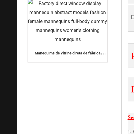
E
Manequims de vitrine direta de fábrica
modelos abstratos de moda manequins
femininos manequins de corpo inteiro
manequins de manequins de roupas
femininas
Se
1. 