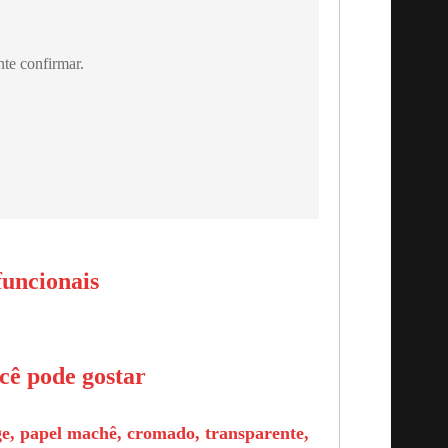
nte confirmar.
funcionais
ocê pode gostar
ge, papel machê, cromado, transparente,