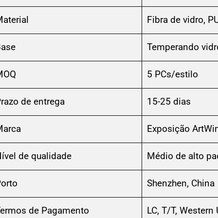
aterial
Fibra de vidro, P
Base
Temperando vidr
MOQ
5 PCs/estilo
razo de entrega
15-25 dias
Marca
Exposição ArtWi
ível de qualidade
Médio de alto pa
orto
Shenzhen, China
ermos de Pagamento
LC, T/T, Western