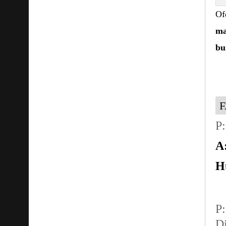
Of
ma
b
P:
A
H
P:
Di