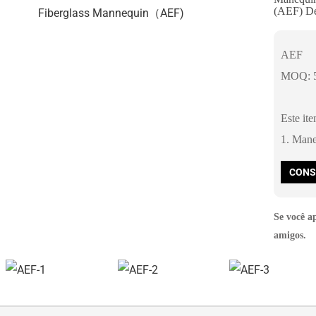
(AEF) De
AEF
MOQ: 5
Este ite
1. Mane
CONS
Se você a
amigos.