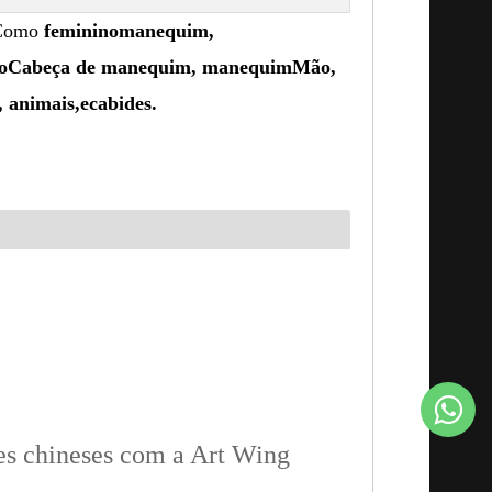
 Como
feminino
manequim
,
o
Cabeça de manequim
, manequim
Mão
,
, animais
,
e
cabides.
res chineses com a Art Wing