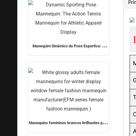
Pri
Manequim Dinâmico da Pose Esportiva: O
Manequim de Tênis de Ação para Exposição
de Roupas Esportivas
G
T
C
Manequins femininos brancos brilhantes para
vitrine de inverno fabricante de manequins
A
femininos (série EFM manequim feminino de