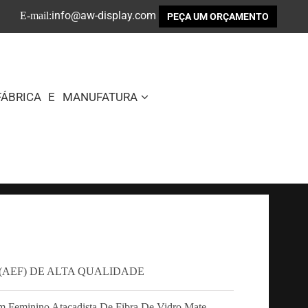
info@aw-display.com
E-mail:
PEÇA UM ORÇAMENTO
FÁBRICA E MANUFATURA
(AEF) DE ALTA QUALIDADE
 Feminino Atacadista De Fibra De Vidro Mate