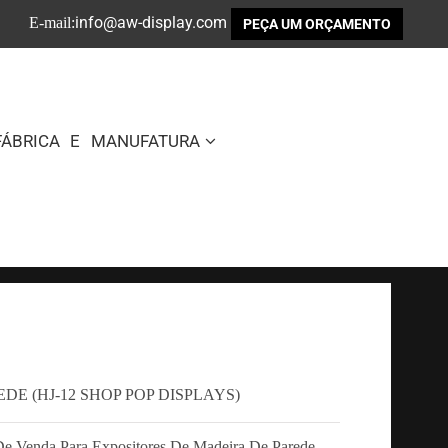
info@aw-display.com
E-mail:
PEÇA UM ORÇAMENTO
FÁBRICA E MANUFATURA
E (HJ-12 SHOP POP DISPLAYS)
 De Venda Para Expositores De Madeira De Parede