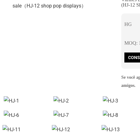
(HJ-12 S
HG
MOQ: 1
CONS
Se você a
amigos.