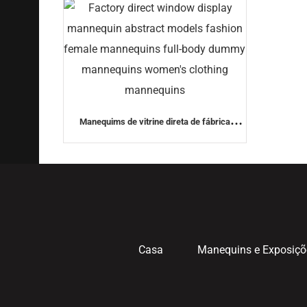
Manequims de vitrine direta de fábrica
modelos abstratos de moda manequins
femininos manequins de corpo inteiro
manequins de manequins de roupas
femininas
Casa
Manequins e Exposiçõ