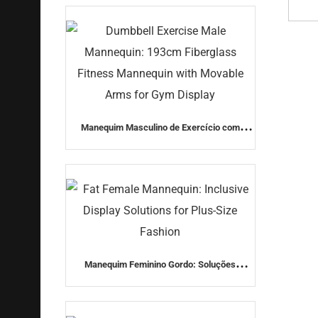
moda)
Manequim Masculino de Exercício com
Halteres: Manequim de Fitness de Fibra de
Vidro de 193cm com Braços Móveis para
Exibição na Academia
Manequim Feminino Gordo: Soluções
Inclusivas para Exibição para Moda Plus Size