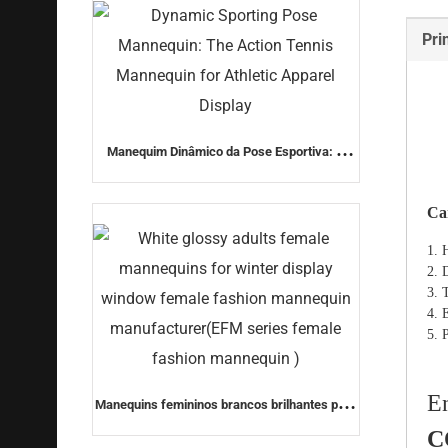
Pri
Manequim Dinâmico da Pose Esportiva: O
Manequim de Tênis de Ação para Exposição
de Roupas Esportivas
Car
1. 
2. 
3. 
4. 
5. 
En
Manequins femininos brancos brilhantes para
vitrine de inverno fabricante de manequins
C
femininos (série EFM manequim feminino de